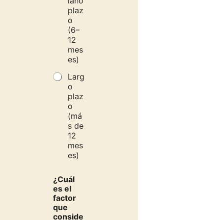
iano
plaz
o
(6–
12
mes
es)
Larg
o
plaz
o
(má
s de
12
mes
es)
¿Cuál
es el
factor
que
conside