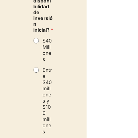
disponi
bilidad
de
inversió
n
inicial?
*
$40
Mill
one
s
Entr
e
$40
mill
one
s y
$10
0
mill
one
s