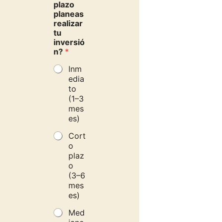
plazo
b
planeas
a
realizar
ñ
tu
a
inversió
?
n?
*
e
l
Inm
e
edia
g
to
i
(1–3
r
mes
C
es)
o
r
Cort
r
o
e
plaz
o
o
(3–6
mes
es)
Med