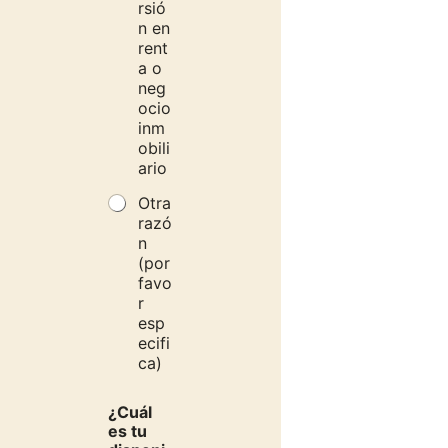
rsió
n en
rent
a o
neg
ocio
inm
obili
ario
Otra
razó
n
(por
favo
r
esp
ecifi
ca)
¿Cuál
es tu