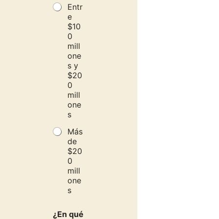
Entr
e
$10
0
mill
one
s y
$20
0
mill
one
s
Más
de
$20
0
mill
one
s
C
¿En qué
a