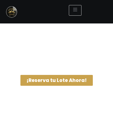
Club Campestre Las Cabañas: Lotes en
Tunja con Alta Valorización
Inversión Campestre Estratégica a 1 km de Tunja
es
un proyecto de lotes campestres ubicado en un
entorno privilegiado
, en una zona donde el
crecimiento urbano
y la
escasez de suelo
están
impulsando el
valor de la tierra
.
¡Reserva tu Lote Ahora!